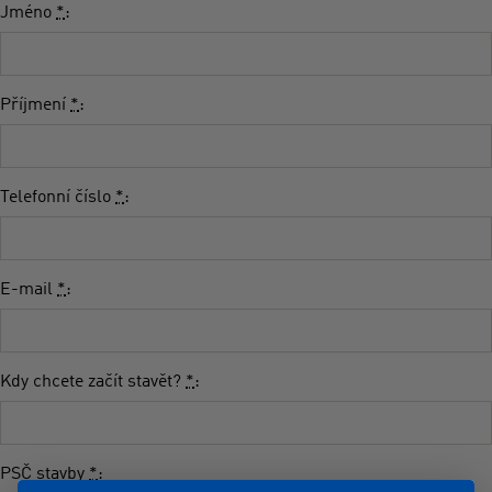
Jméno
*
:
Příjmení
*
:
Telefonní číslo
*
:
E-mail
*
:
Kdy chcete začít stavět?
*
:
PSČ stavby
*
: