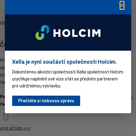
×
Obec stavby
*
:
Čím více informací, tím přesnější nabídka
Pro optimální variantu potřebujeme vědět co nejvíc o vašem
Xella je nyní součástí společnosti Holcim.
vysněném domě - rozměry, preference tvárnic, energetického
Dokončenou akvizicí společnosti Xella společnost Holcim
standardu apod. Čím víc nám toho o svém domu napíšete, tím
urychluje naplnění své vize stát se předním partnerem
lépe.
pro udržitelnou výstavbu.
Požadované přílohy k nacenění projektu: půdorysy, pohledy,
Přečtěte si tiskovou zprávu
řez (vkládejte přílohy do max. 80MB celkem):
více příloh =>>